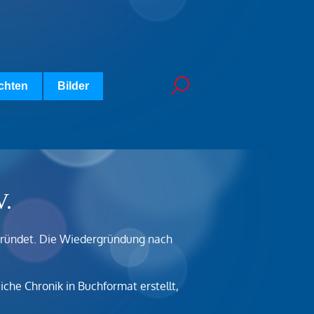
chten
Bilder
V.
egründet. Die Wiedergründung nach
he Chronik in Buchformat erstellt,